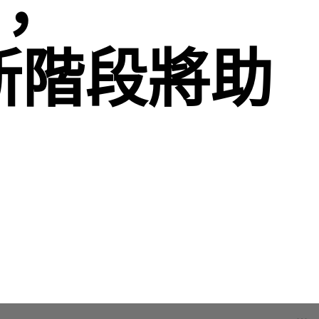
；
 更新階段將助