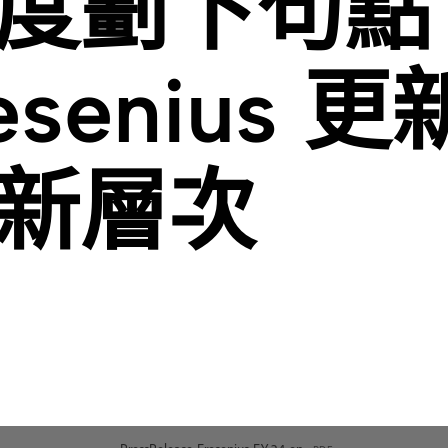
度劃下句點
resenius
新層次