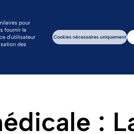
FR
NL
milaires pour
 fournir le
e
Contact
e d'utilisateur
Cookies nécessaires uniquement
lisation des
édicale : L