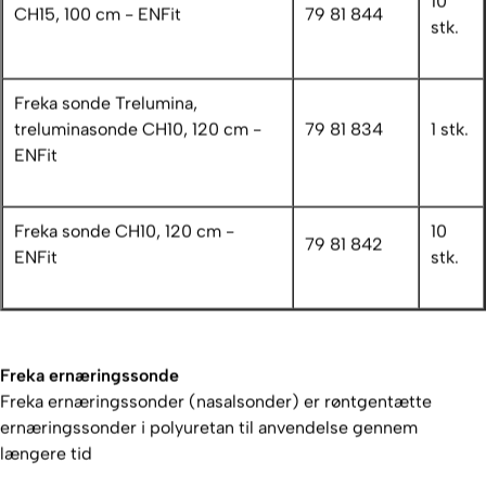
10
CH15, 100 cm - ENFit
79 81 844
stk.
Freka sonde Trelumina,
treluminasonde CH10, 120 cm -
79 81 834
1 stk.
ENFit
Freka sonde CH10, 120 cm -
10
79 81 842
ENFit
stk.
Freka ernæringssonde
Freka ernæringssonder (nasalsonder) er røntgentætte
ernæringssonder i polyuretan til anvendelse gennem
længere tid