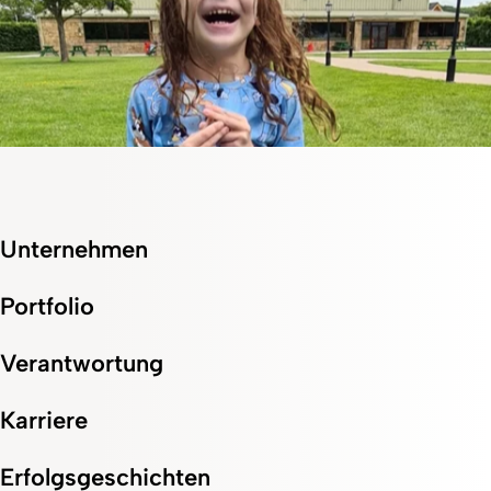
Unternehmen
Patienten Story
Portfolio
Das Leben in vollen Zügen genießen mit künstlicher
Ernährung
Verantwortung
Karriere
Erfolgsgeschichten