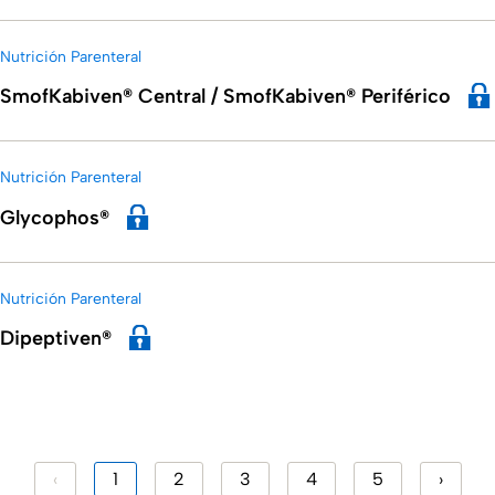
Nutrición Parenteral
SmofKabiven® Central / SmofKabiven® Periférico
Nutrición Parenteral
Glycophos®
Nutrición Parenteral
Dipeptiven®
‹
1
2
3
4
5
›